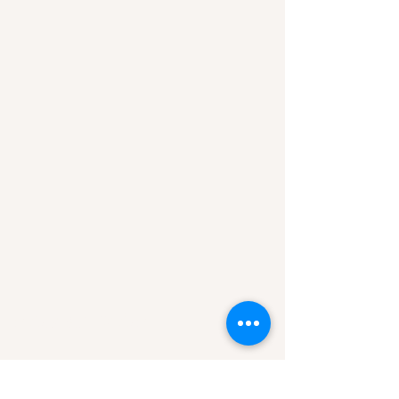
SOBRE NÓS
Comunidade Servos Adoradores da Misericórdia.
CNPJ:
08.220.941
/0001-42