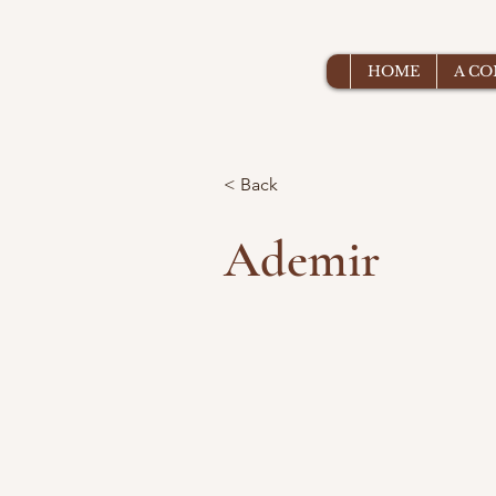
HOME
A C
< Back
Ademir