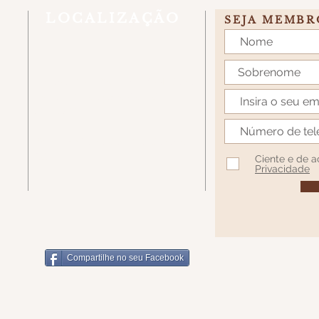
LOCALIZAÇÃO
SEJA MEMBR
Estrada Linha Rio Bugre, S/N, Caixa
Postal 431 - Caçador/SC - CEP
89514-899
7W7H+62 Santa Catarina, Caçador -
SC
Ciente e de 
Privacidade
Compartilhe no seu Facebook