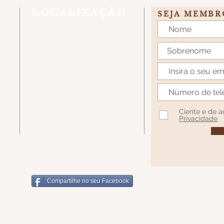
LOCALIZAÇÃO
SEJA MEMBR
Estrada Linha Rio Bugre, S/N, Caixa
Postal 431 - Caçador/SC - CEP
89514-899
7W7H+62 Santa Catarina, Caçador -
SC
Ciente e de 
Privacidade
Compartilhe no seu Facebook