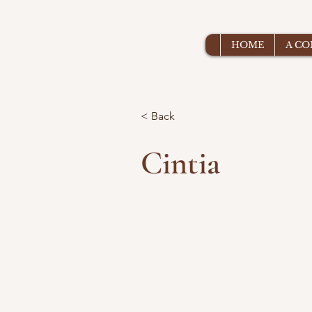
HOME
A C
< Back
Cintia