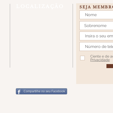
LOCALIZAÇÃO
SEJA MEMBR
Estrada Linha Rio Bugre, S/N, Caixa
Postal 431 - Caçador/SC - CEP
89514-899
7W7H+62 Santa Catarina, Caçador -
SC
Ciente e de 
Privacidade
Compartilhe no seu Facebook