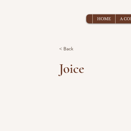
HOME
A C
< Back
Joice