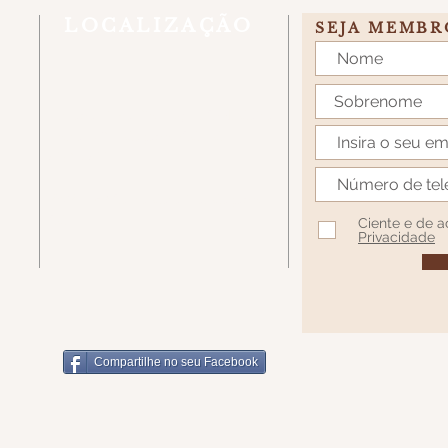
LOCALIZAÇÃO
SEJA MEMBR
Estrada Linha Rio Bugre, S/N, Caixa
Postal 431 - Caçador/SC - CEP
89514-899
7W7H+62 Santa Catarina, Caçador -
SC
Ciente e de 
Privacidade
Compartilhe no seu Facebook