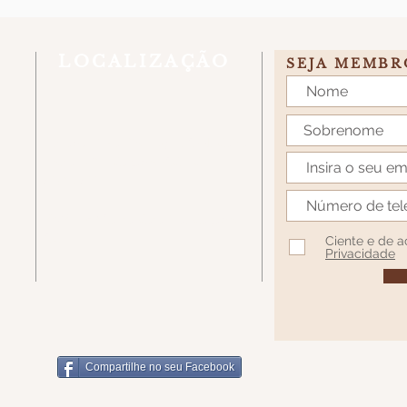
LOCALIZAÇÃO
SEJA MEMBR
Estrada Linha Rio Bugre, S/N, Caixa
Postal 431 - Caçador/SC - CEP
89514-899
7W7H+62 Santa Catarina, Caçador -
SC
Ciente e de 
Privacidade
Compartilhe no seu Facebook