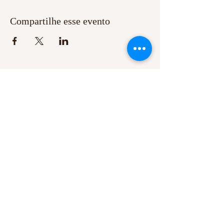
Compartilhe esse evento
SOBRE NÓS
Comunidade Servos Adoradores da Misericórdia.
CNPJ:
08.220.941
/0001-42
contato@comunidadesam.org
Compartilhe no seu Facebook
LOCALIZAÇÃO
Estrada Linha Rio Bugre, S/N, Caixa Postal 431 -
Caçador/SC - CEP
89514-899