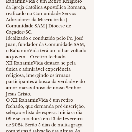
RahaminVida é um Retiro Religioso 
da Igreja Católica Apostólica Romana, 
realizado na Comunidade Servos 
Adoradores da Misericórdia | 
Comunidade SAM | Diocese de 
Caçador/SC. 
Idealizado e conduzido pelo Pe. José 
Juan, fundador da Comunidade SAM, 
o RahaminVida terá um olhar voltado 
ao jovem.   O retiro fechado 
XII RahaminVida destaca-se pela 
única e admirável experiência 
religiosa, imergindo os irmãos 
participantes à busca da verdade e do 
amor maravilhoso de nosso Senhor 
Jesus Cristo. 
O XII RahaminVida é um retiro 
fechado, que demanda pré-inscrição, 
seleção e lista de espera. Iniciará dia 
09 e se concluirá em 13 de fevereiro 
de 2024. Serão 5 dias de muita graça 
com vistas à salvação das Almas. As 