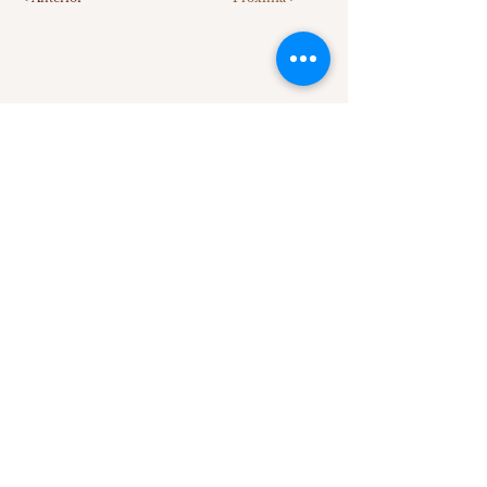
SOBRE NÓS
Comunidade Servos Adoradores da Misericórdia.
CNPJ:
08.220.941
/0001-42
contato@comunidadesam.org
Compartilhe no seu Facebook
LOCALIZAÇÃO
Estrada Linha Rio Bugre, S/N, Caixa Postal 431 -
Caçador/SC - CEP
89514-899
7W7H+62 Santa Catarina, Caçador - SC