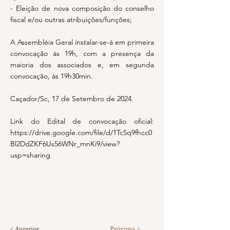
- Eleição de nova composição do conselho
fiscal e/ou outras atribuições/funções;
A Assembléia Geral instalar-se-á em primeira
convocação às 19h, com a presença da
maioria dos associados e, em segunda
convocação, às 19h30min.
Caçador/Sc, 17 de Setembro de 2024.
Link do Edital de convocação oficial:
https://drive.google.com/file/d/1Tc5q9fhcc0
Bl2DdZKF6Us56WNr_mnKi9/view?
usp=sharing
< Anterior
Próxima >