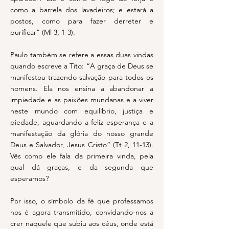
como a barrela dos lavadeiros; e estará a
postos, como para fazer derreter e
purificar” (Ml 3, 1-3).
Paulo também se refere a essas duas vindas
quando escreve a Tito: “A graça de Deus se
manifestou trazendo salvação para todos os
homens. Ela nos ensina a abandonar a
impiedade e as paixões mundanas e a viver
neste mundo com equilíbrio, justiça e
piedade, aguardando a feliz esperança e a
manifestação da glória do nosso grande
Deus e Salvador, Jesus Cristo” (Tt 2, 11-13).
Vês como ele fala da primeira vinda, pela
qual dá graças, e da segunda que
esperamos?
Por isso, o símbolo da fé que professamos
nos é agora transmitido, convidando-nos a
crer naquele que subiu aos céus, onde está