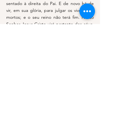
sentado à direita do Pai. E de novo há de
vir, em sua glória, para julgar os vivos e os
mortos; e o seu reino não terá fim. Nosso
Senhor Jesus Cristo virá portanto dos céus,
virá glorioso no fim do mundo, no último
dia. Dar-se-á a consumação do mundo, e
este mundo que foi criado será
inteiramente renovado.
< Anterior
Próxima >
SOBRE NÓS