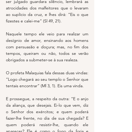
ser julgado guardara silêncio, lembrará as
atrocidades dos malfeitores que o levaram
ao suplício da cruz, e lhes dirá: “Eis o que
fizestes e calei-me” (Sl 49, 21).
Naquele tempo ele veio para realizar um
desígnio de amor, ensinando aos homens
com persuasão e doçura; mas, no fim dos
tempos, queiram ou não, todos se verão
obrigados a submeter-se à sua realeza.
O profeta Malaquias fala dessas duas vindas:
“Logo chegará ao seu templo o Senhor que
tentais encontrar” (Ml 3, 1). Eis uma vinda.
E prossegue, a respeito da outra: “E o anjo
da aliança, que desejais. Ei-lo que vem, diz
o Senhor dos exércitos; e quem poderá
fazer-lhe frente, no dia de sua chegada? E
quem poderá resistir-lhe, quando ele
aparecer? Ele é como o fogo da forja e