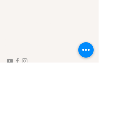
SOBRE NÓS
Comunidade Servos Adoradores da Misericórdia.
CNPJ:
08.220.941
/0001-42
contato@comunidadesam.org
Compartilhe no seu Facebook
LOCALIZAÇÃO
Estrada Linha Rio Bugre, S/N, Caixa Postal 431 -
Caçador/SC - CEP
89514-899
7W7H+62 Santa Catarina, Caçador - SC
SEJA MEMBRO DO SITE: