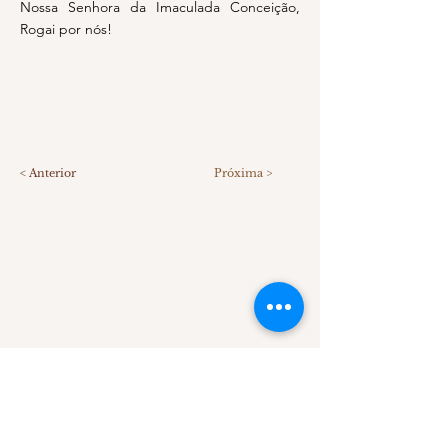
Nossa Senhora da Imaculada Conceição,
Rogai por nós!
< Anterior
Próxima >
SOBRE NÓS
Comunidade Servos Adoradores da Misericórdia.
CNPJ:
08.220.941
/0001-42
contato@comunidadesam.org
Compartilhe no seu Facebook