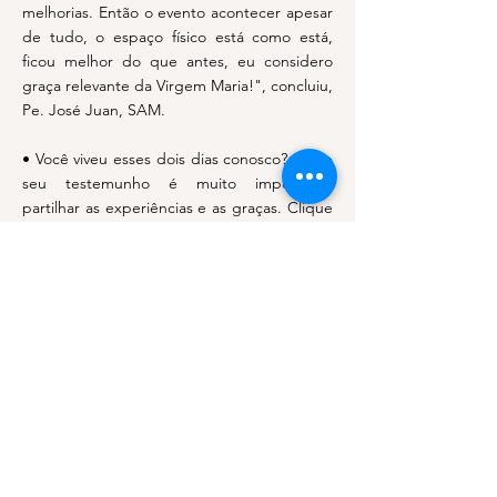
melhorias. Então o evento acontecer apesar
de tudo, o espaço físico está como está,
ficou melhor do que antes, eu considero
graça relevante da Virgem Maria!", concluiu,
Pe. José Juan, SAM.
• Você viveu esses dois dias conosco? Deixe
seu testemunho é muito importante
partilhar as experiências e as graças. Clique
neste link
(
https://www.comunidadesam.org/testemun
hos)
e deixe seu testemunho no nosso site:
TESTEMUNHOS | COMUNIDADE SAM
• Você teve uma breve vivência nesse fim de
semana, já imaginou fazer a experiência de
05 dias de retiro? Está chegando o
RahaminVida, retiro fechado aqui na
Comunidade, aproveite e faça sua inscrição,
as vagas são limitadas. Clique neste link