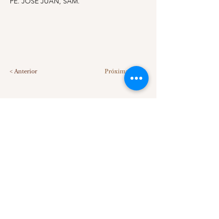
PE. JOSÉ JUAN, SAM.
< Anterior
Próxima >
SOBRE NÓS
Comunidade Servos Adoradores da Misericórdia.
CNPJ:
08.220.941
/0001-42
contato@comunidadesam.org
Compartilhe no seu Facebook