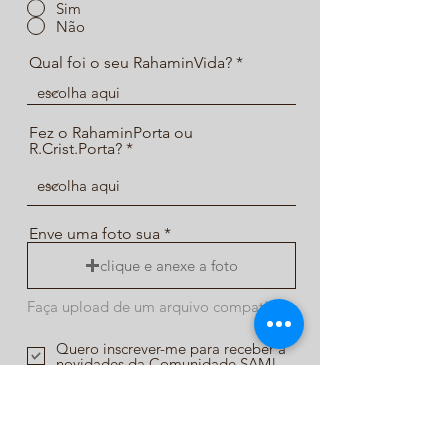
Sim
Não
Qual foi o seu RahaminVida?
Fez o RahaminPorta ou
R.Crist.Porta?
Enve uma foto sua
clique e anexe a foto
Faça upload de um arquivo compatível (máx. 15MB)
Quero inscrever-me para receber a
novidades da Comunidade SAM!
Enviar Inscrição